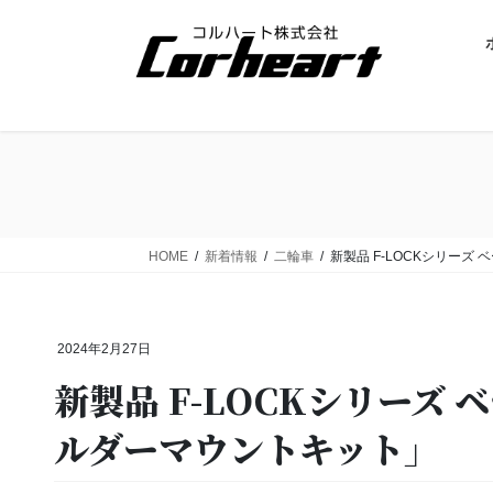
コ
ナ
ン
ビ
テ
ゲ
ン
ー
ツ
シ
に
ョ
移
ン
動
に
移
動
HOME
新着情報
二輪車
新製品 F-LOCKシリー
2024年2月27日
新製品 F-LOCKシリーズ
ルダーマウントキット」