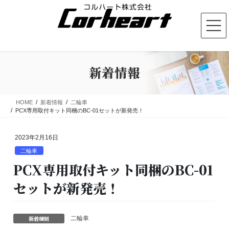
コ
ナ
ン
ビ
テ
ゲ
ン
ー
ツ
シ
に
ョ
新着情報
移
ン
動
に
移
動
HOME
新着情報
二輪車
PCX専用取付キット同梱のBC-01セットが新発売！
2023年2月16日
二輪車
PCX専用取付キット同梱のBC-01
セットが新発売！
新着種別
二輪車