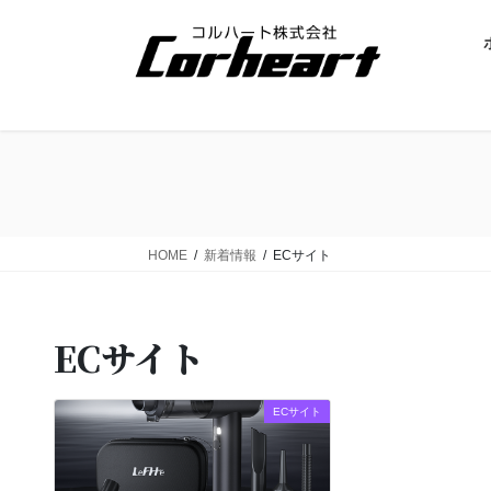
コ
ナ
ン
ビ
テ
ゲ
ン
ー
ツ
シ
に
ョ
移
ン
動
に
移
動
HOME
新着情報
ECサイト
ECサイト
ECサイト