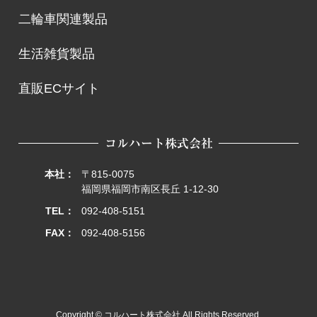
二
輪
車
関
連
製
品
二
輪
車
関
連
製
品
生
活
雑
貨
製
品
生
活
雑
貨
製
品
直
販
E
C
サ
イ
ト
直
販
E
C
サ
イ
ト
コルハート株式会社
本社：
〒815-0075
福岡県福岡市南区長丘 1-12-30
TEL：
092-408-5151
FAX：
092-408-5156
Copyright © コルハート株式会社 All Rights Reserved.