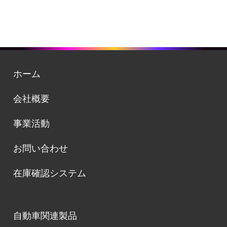
ホ
ー
ム
ホ
ー
ム
会
社
概
要
会
社
概
要
事
業
活
動
事
業
活
動
お
問
い
合
わ
せ
お
問
い
合
わ
せ
在
庫
確
認
シ
ス
テ
ム
在
庫
確
認
シ
ス
テ
ム
自
動
車
関
連
製
品
自
動
車
関
連
製
品