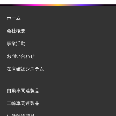
ホ
ー
ム
ホ
ー
ム
会
社
概
要
会
社
概
要
事
業
活
動
事
業
活
動
お
問
い
合
わ
せ
お
問
い
合
わ
せ
在
庫
確
認
シ
ス
テ
ム
在
庫
確
認
シ
ス
テ
ム
自
動
車
関
連
製
品
自
動
車
関
連
製
品
二
輪
車
関
連
製
品
二
輪
車
関
連
製
品
生
活
雑
貨
製
品