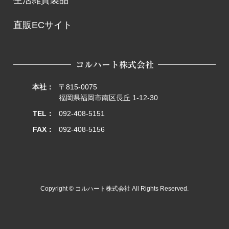
生
活
雑
貨
製
品
直
販
E
C
サ
イ
ト
直
販
E
C
サ
イ
ト
コルハート株式会社
本社：
〒815-0075
福岡県福岡市南区長丘 1-12-30
TEL：
092-408-5151
FAX：
092-408-5156
Copyright © コルハート株式会社 All Rights Reserved.